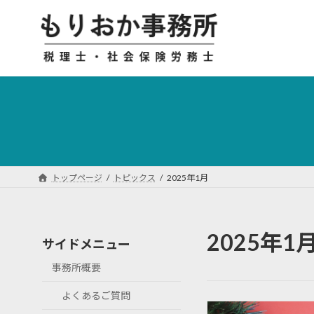
コ
ナ
ン
ビ
テ
ゲ
ン
ー
ツ
シ
へ
ョ
ス
ン
キ
に
ッ
移
プ
動
トップページ
トピックス
2025年1月
2025年1
サイドメニュー
事務所概要
よくあるご質問